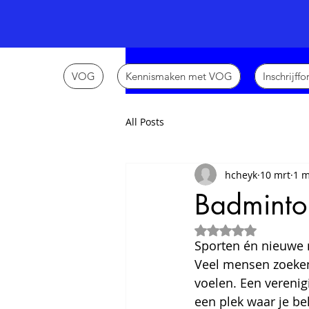
VOG
Kennismaken met VOG
Inschrijff
All Posts
hcheyk
10 mrt
1 m
Badminto
Beoordeeld met Na
Sporten én nieuwe 
Veel mensen zoeken 
voelen. Een verenig
een plek waar je bek