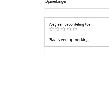
Opmerkingen
Voeg een beoordeling toe
Een badmintonavond is meer
Plaats een opmerking...
dan alleen sporten
© bcvog 2026
Privacy statement