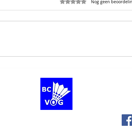
Beoordeeld met 0 uit 5 sterr
Nog geen beoordeli
Waarom badminton perfect
Gewo
past bij twintigers en dertigers
Zo l
dus z
Volg 