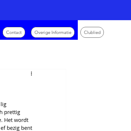
Contact
Overige Informatie
Clublied
lig
 prettig 
e. Het wordt 
ef bezig bent 