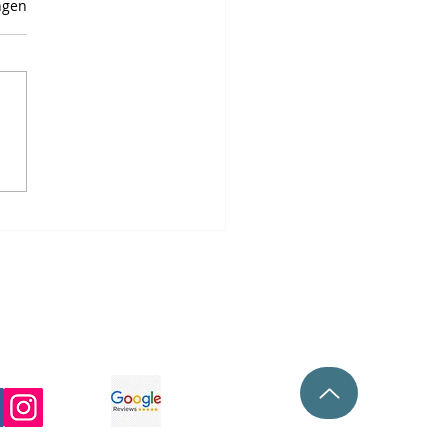
en.
ngen
on een keer proberen?
aagdrempelig kan sporten
ijn
ons op