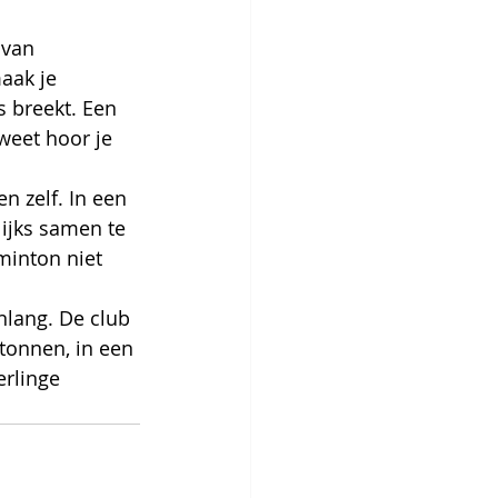
 van 
aak je 
s breekt. Een 
weet hoor je 
n zelf. In een 
lijks samen te 
minton niet 
nlang. De club 
tonnen, in een 
erlinge 