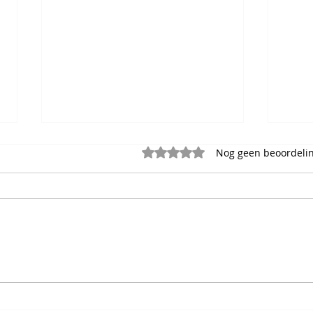
Beoordeeld met 0 uit 5 sterr
Nog geen beoordeli
Gewoon een keer proberen?
Begi
Zo laagdrempelig kan sporten
volw
dus zijn