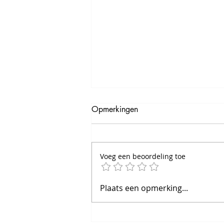
Opmerkingen
Voeg een beoordeling toe
Waarom badminton perfect
Plaats een opmerking...
past bij twintigers en dertigers