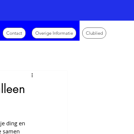
Contact
Overige Informatie
Clublied
lleen
je ding en 
je samen 