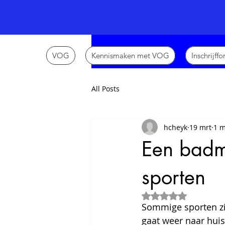
VOG
Kennismaken met VOG
Inschrijff
All Posts
hcheyk
19 mrt
1 m
Een badm
sporten
Beoordeeld met Na
Sommige sporten zij
gaat weer naar huis