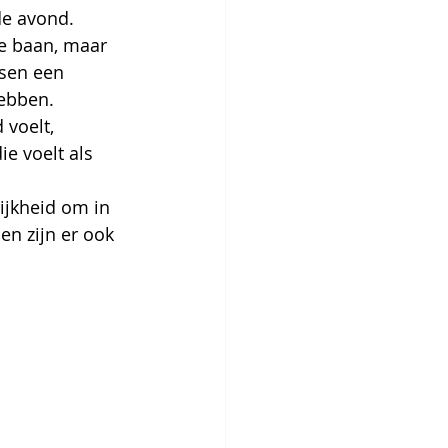
de avond.
de baan, maar 
sen een 
hebben.
 voelt, 
ie voelt als 
ijkheid om in 
n zijn er ook 