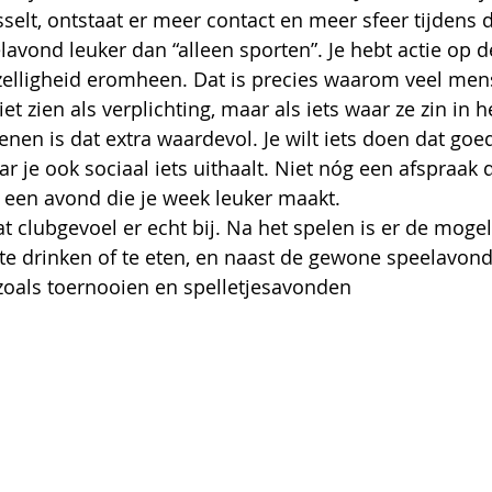
sselt, ontstaat er meer contact en meer sfeer tijdens 
avond leuker dan “alleen sporten”. Je hebt actie op 
zelligheid eromheen. Dat is precies waarom veel men
t zien als verplichting, maar als iets waar ze zin in 
nen is dat extra waardevol. Je wilt iets doen dat goed
r je ook sociaal iets uithaalt. Niet nóg een afspraak d
t een avond die je week leuker maakt.
t clubgevoel er echt bij. Na het spelen is er de mogel
te drinken of te eten, en naast de gewone speelavonde
 zoals toernooien en spelletjesavonden