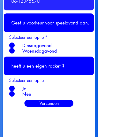
Selecteer een optie
*
Dinsdagavond
Woensdagavond
Selecteer een optie
Ja
Nee
Verzenden