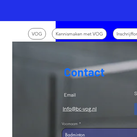
VOG
Kennismaken met VOG
Inschrijff
Contact
S
Email
Info@bc-vog.nl
Voornaam