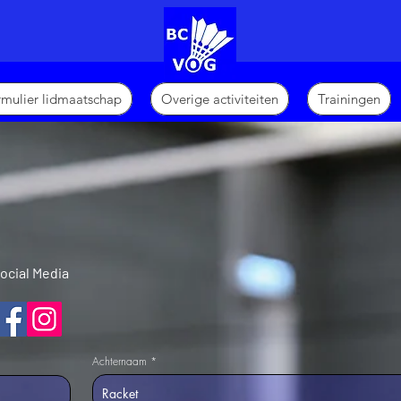
ormulier lidmaatschap
Overige activiteiten
Trainingen
ocial Media
Achternaam