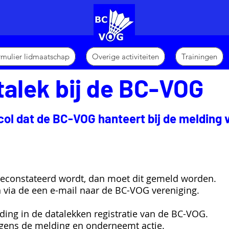
ormulier lidmaatschap
Overige activiteiten
Trainingen
alek bij de BC-VOG
col dat de BC-VOG hanteert bij de melding 
geconstateerd wordt, dan moet dit gemeld worden.
via de een e-mail naar de BC-VOG vereniging.
lding in de datalekken registratie van de BC-VOG.
lgens de melding en onderneemt actie.