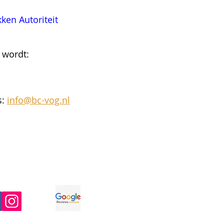
ken Autoriteit
d wordt:
s:
info@bc-vog.nl
ons op