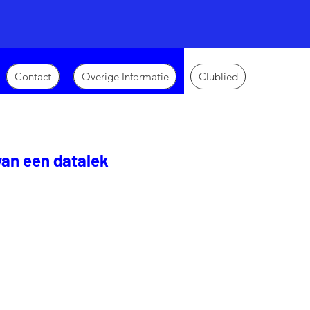
Contact
Overige Informatie
Clublied
van een datalek