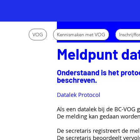
VOG
Kennismaken met VOG
Inschrijff
Meldpunt dat
Onderstaand is het proto
beschreven.
Datalek Protocol
Als een datalek bij de BC-VOG 
De melding kan gedaan worden 
De secretaris registreert de me
De secretaris beoordeelt vervo