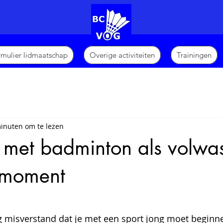
ormulier lidmaatschap
Overige activiteiten
Trainingen
inuten om te lezen
 met badminton als volwa
t moment
N uit 5 sterren.
g misverstand dat je met een sport jong moet beginn