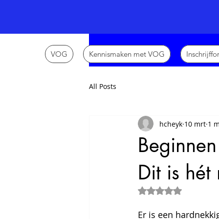
VOG
Kennismaken met VOG
Inschrijff
All Posts
hcheyk
10 mrt
1 m
Beginnen
Dit is hé
Beoordeeld met Na
Er is een hardnekki